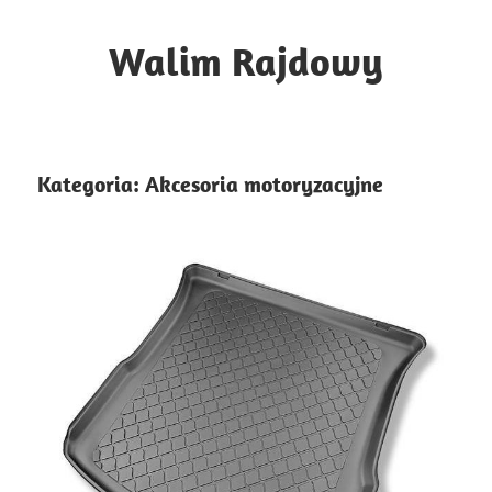
Skip
to
Walim Rajdowy
content
Sporty
motorowe
i
Kategoria:
Akcesoria motoryzacyjne
nie
tylko