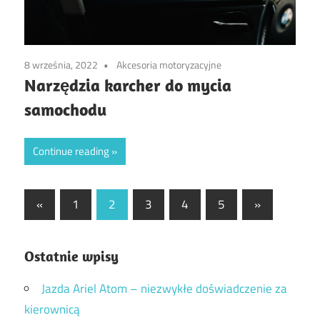
8 września, 2022
Akcesoria motoryzacyjne
Narzędzia karcher do mycia
samochodu
Continue reading
Stronicowanie
Previous
Next
«
1
2
3
4
5
»
Posts
Posts
wpisów
Ostatnie wpisy
Jazda Ariel Atom – niezwykłe doświadczenie za
kierownicą