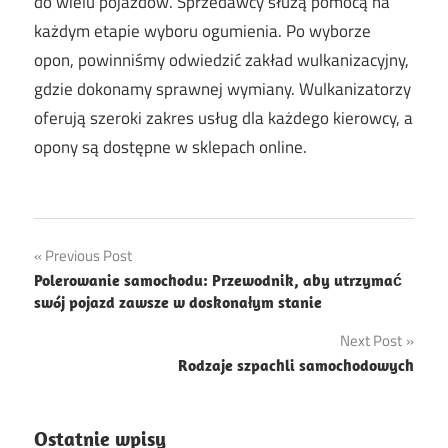
do wielu pojazdów. Sprzedawcy służą pomocą na
każdym etapie wyboru ogumienia. Po wyborze
opon, powinniśmy odwiedzić zakład wulkanizacyjny,
gdzie dokonamy sprawnej wymiany. Wulkanizatorzy
oferują szeroki zakres usług dla każdego kierowcy, a
opony są dostępne w sklepach online.
Nawigacja
Previous Post
Polerowanie samochodu: Przewodnik, aby utrzymać
wpisu
swój pojazd zawsze w doskonałym stanie
Next Post
Rodzaje szpachli samochodowych
Ostatnie wpisy