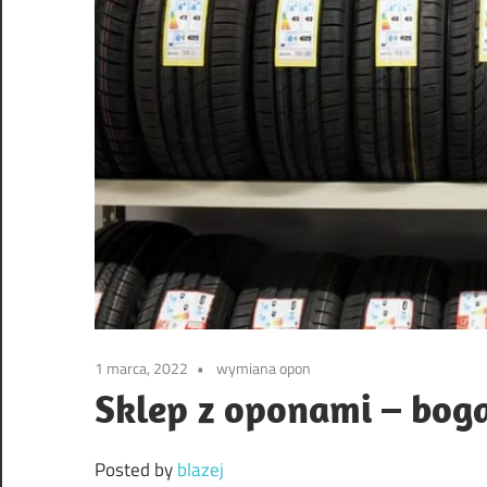
1 marca, 2022
wymiana opon
Sklep z oponami – boga
Posted by
blazej