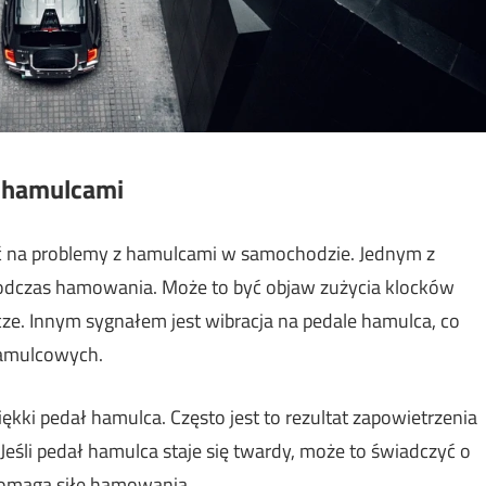
z hamulcami
ć na problemy z hamulcami w samochodzie. Jednym z
 podczas hamowania. Może to być objaw zużycia klocków
cze. Innym sygnałem jest wibracja na pedale hamulca, co
 hamulcowych.
i pedał hamulca. Często jest to rezultat zapowietrzenia
śli pedał hamulca staje się twardy, może to świadczyć o
omaga siłę hamowania.