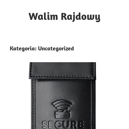
Skip
to
Walim Rajdowy
content
Sporty
motorowe
i
Kategoria:
Uncategorized
nie
tylko