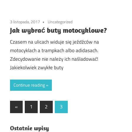
3 listopada, 2017
Uncategorized
Jak wybrać buty motocyklowe?
Czasem na ulicach widuje się jeźdźców na
motocyklach a trampkach albo adidasach.
Zdecydowanie nie należy ich naśladować!
Jakiekolwiek zwykłe buty
Continue reading
Stronicowanie
Previous
«
1
2
3
Posts
wpisów
Ostatnie wpisy